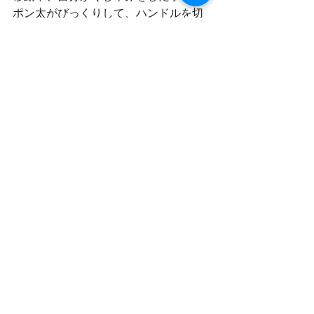
ポン太がびっくりして、ハンドルを切
ってしまった事により
また、館林で降りてしまうというオチ
そして、模型屋に寄って
色々買ってしまうという・・・。
完全に赤字だなｗ