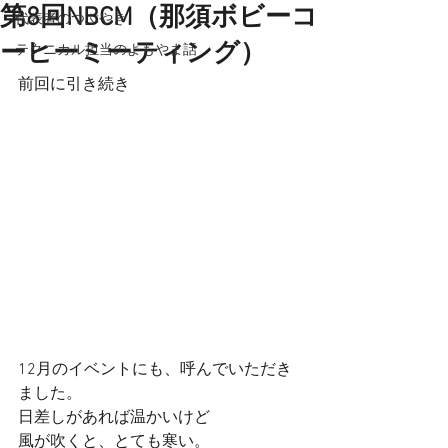
第8回NBCM（那須ボビーコ
代表者のつぶやき
ーヒーミーティング）
テクニカル担当のよもやま話
前回に引き続き
12月のイベントにも、呼んでいただき
ました。
日差しがあれば温かいけど
風が吹くと、とても寒い。