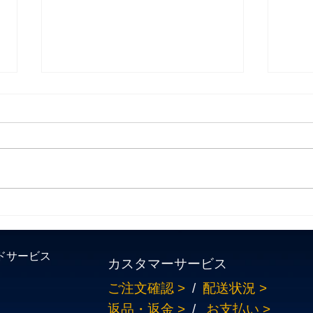
WINDING RIDE AND CAFE
しゃ
MEETING ON DAIBOSATSU-
ケミ
LINE 2019 AUTUMN
ドサービス
カスタマーサービス
ご注文確認 >
/
配送状況 >
返品・返金
>
/
お支払い >