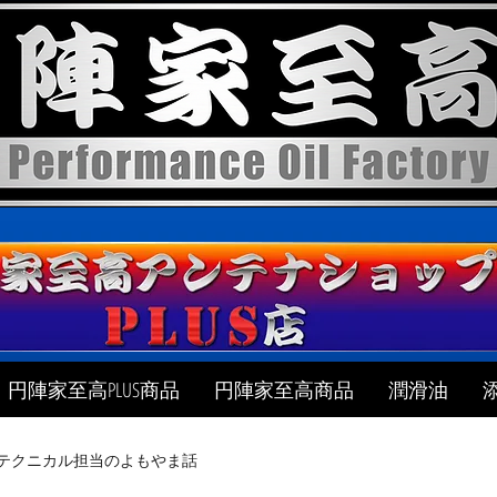
円陣家至高PLUS商品
円陣家至高商品
潤滑油
テクニカル担当のよもやま話