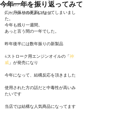
今年一年を振り返ってみて
代表者のつぶやき
二ヶ月振りの更新になってしまいまし
テクニカル担当のよもやま話
た。
今年も残り一週間。
あっと言う間の一年でした。
昨年後半には数年振りの新製品
4ストローク用エンジンオイルの「
神
威
」が発売になり
今年になって、結構反応を頂きました
使用された方の話だと中毒性が高いみ
たいです
当店では結構な人気商品になってます