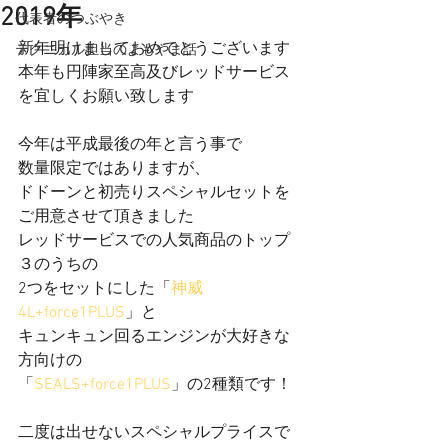
2019年
代表者のつぶやき
新年明けましておめでとうございます
テクニカル担当のよもやま話
本年も円陣家至高及びレッドサービス
を宜しくお願い致します
今年は平成最後の年と言う事で
数量限定ではありますが、
ドドーンと初売りスペシャルセットを
ご用意させて頂きました
レッドサービスでの人気商品のトップ
３のうちの
2つをセットにした「
神威
4L+force1PLUS
」と
キュンキュン回るエンジンが大好きな
方向けの
「
SEALS+force1PLUS
」の2種類です！
二度は出せないスペシャルプライスで