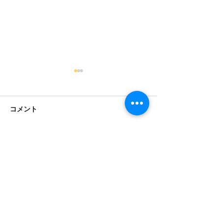
コメント
WINDING RIDE AND CAFE
コメントを追加…
しゃぼん玉 東
MEETING ON DAIBOSATSU-
ト ケミカルイ
LINE 2019 AUTUMN
お問い合わせ
販売先：レッドサービ