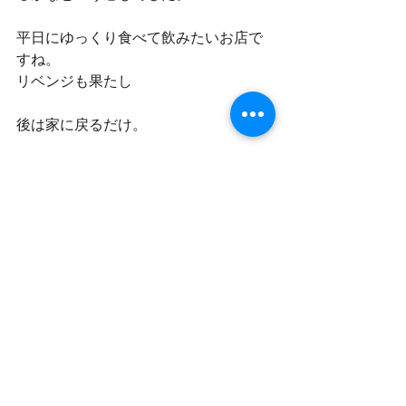
平日にゆっくり食べて飲みたいお店で
すね。
リベンジも果たし
後は家に戻るだけ。
テクニカルにファーストドライバーを
託し
横で寝る（笑）
40分位で安達太良SAに到着。
眠気に勝てなかったようで