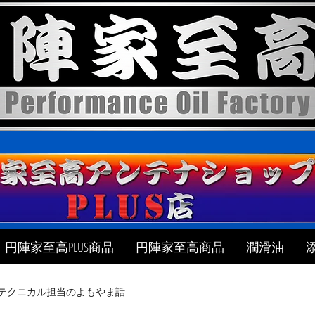
円陣家至高PLUS商品
円陣家至高商品
潤滑油
テクニカル担当のよもやま話