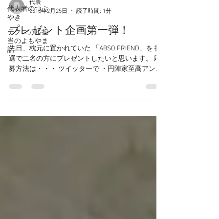
代表
代表者のつぶ
2018年2月25日
読了時間: 1分
やき
プレゼント企画第一弾！
テクニカル担
当のよもやま
先日、枕元に置かれていた 「ABSO FRIEND」を 抽
話
選で二名の方にプレゼントしたいと思います。 応
募方法は・・・ ツイッターで ・円陣家至高アンテ
ナショップ（ID：@LEDServiceTOKYO）のフォロー
・このブログの記事の投稿をリツイートしていた
だき...