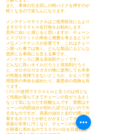
が解ります。
​また、車体の引き回しの時バイクを押すのが
軽くなるので楽ちんになります。
メンテナンスサイクルはご使用状況にもより
ますが５００ｋｍ走行毎をお勧めします。
意外に短いと感じると思いますが、チェーン
とスプロケットの寿命と燃費を考えるとコマ
メなメンテナンスが必要です。これはチェー
ン限った事では無く、どんな製品にもどんな
箇所にも車両にも言える事です。
​メンテナンスに勝る添加剤ナシ！です。
どんなに良いオイルだろうと添加剤だろう
と、ボロボロガタガタの物に使用しても本来
の性能を発揮できないどころか、かえって使
用箇所の寿命を縮めたり、最悪命の危険も有
ります。
C.P.O.[R]使用で５００ｋｍと言うのは何とな
く性能が落ちてきてチェーンの音がうるさく
なって気になりだす距離なんです。実際はチ
ェーンの内部油分が切れた訳ではないので大
丈夫なのですが、表面の油分と走行の際に付
着するホコリとか砂とかがまじってチェーン
表面が非常に汚くなり、チェーンの性能低下
が顕著に表れるので５００km位を目途に給