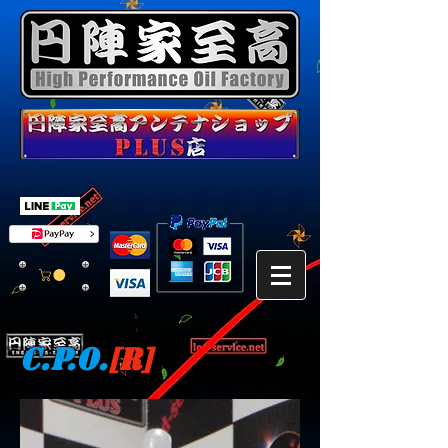
C.P.O.
[R]