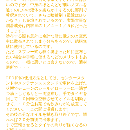
いのですが、中身のほとんどが細いノズルを
通すのに中の液体を柔らかくするのに溶剤で
希釈されていて、さらに噴射剤​（最近はLPG
かな？）も充填されているので、実際大事な
潤滑成分は内容量の１／４～１／５位だった
りします。
塗布する際も意外に余計な所に飛ぶのと空気
中に散布されてしまう分もあるので、結構無
駄に使用しているのです。
ただ、スプレー式も狭く奥まった所に塗布し
たい場合や手軽に使えるなどのメリットもあ
るので、一概に悪いとは言えないので、適材
適所で・・・
C.P.O.[R]の使用方法としては、センタースタ
ンドやメンテナンススタンドで車体を上げた
状態でチェーンのシールとローラーに一滴ず
つ滴下しぐるりと一周塗布し、手でタイヤを
回して１０回転位空転させてオイルを馴染ま
せて、１０分位お茶でも飲みながら放置して
ください。（この間に浸透します）
その後余分なオイルを拭き取り終了です。慣
れれば２０分前後で出来ます。
手で空転させるとタイヤの周りが軽くなるの