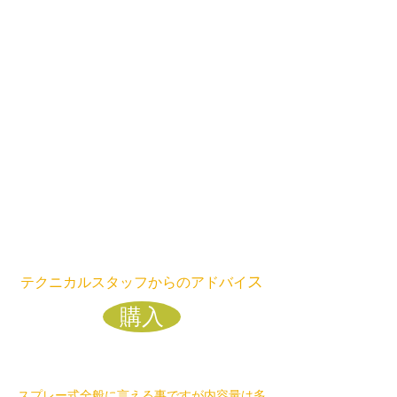
結果としてチェーンとスプロケットの
交換サイクルを延長する事が出来て燃
費も向上させますので、ランニングコ
ストを抑える事が出来るのです。
とあるテスト車両では３００００ｋｍ
走ってもチェーンの伸びもスプロケッ
トの摩耗も僅かでまだまだ使える状態
でした。（前提条件として、適切で定
期的なチェーンのたるみ調整と給油、
点検が必須です）
C.P.O.[R]50ml一本で上手く使うと20台
～30台分近く給油できるので、
内容量と価格を見ると割高に思えます
が、意外とお得に使えます。
ス
テクニカルスタッフからのアドバイ
購入
スプレー式全般に言える事ですが内容量は多