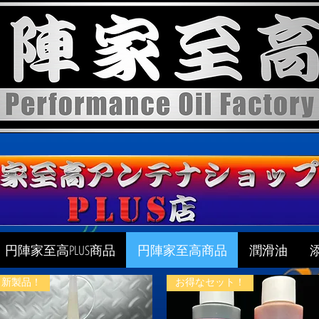
円陣家至高PLUS商品
円陣家至高商品
潤滑油
新製品！
お得なセット！