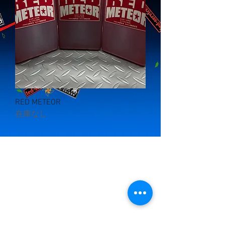
RED METEOR
在庫なし
お問い合わせ
販売先：レッドサービ
ス
led459@led-service.net
製造元：円陣家至高株式会社