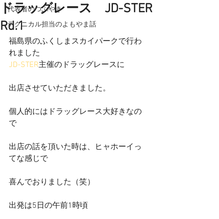
ドラッグレース JD-STER
代表者のつぶやき
Rd.1
テクニカル担当のよもやま話
福島県のふくしまスカイパークで行わ
れました
JD-STER
主催のドラッグレースに
出店させていただきました。
個人的にはドラッグレース大好きなの
で
出店の話を頂いた時は、ヒャホーイっ
てな感じで
喜んでおりました（笑）
出発は5日の午前1時頃