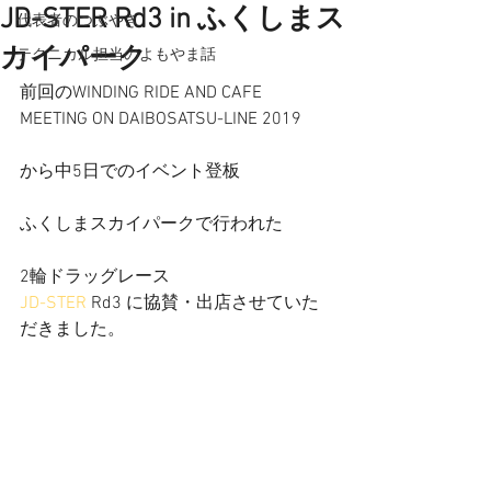
JD-STER Rd3 in ふくしまス
代表者のつぶやき
カイパーク
テクニカル担当のよもやま話
前回のWINDING RIDE AND CAFE 
MEETING ON DAIBOSATSU-LINE 2019
から中5日でのイベント登板
ふくしまスカイパークで行われた
2輪ドラッグレース
JD-STER
 Rd3 に協賛・出店させていた
だきました。